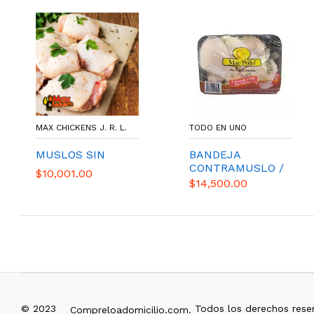
MAX CHICKENS J. R. L.
TODO EN UNO
MUSLOS SIN
BANDEJA
CONTRAMUSLO /
$10,001.00
MAC POLLO
$14,500.00
© 2023
Todos los derechos rese
Compreloadomicilio.com.