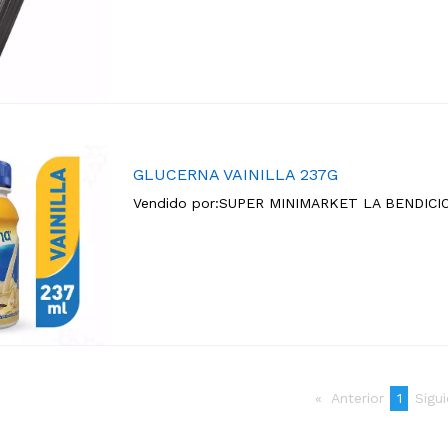
GLUCERNA VAINILLA 237G
Vendido por:
SUPER MINIMARKET LA BENDICI
Anterior
page
You're
1
Sigu
on
page