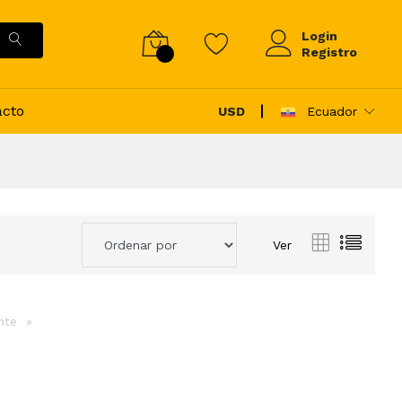
Login
Registro
acto
USD
Ecuador
Ver
ente
page