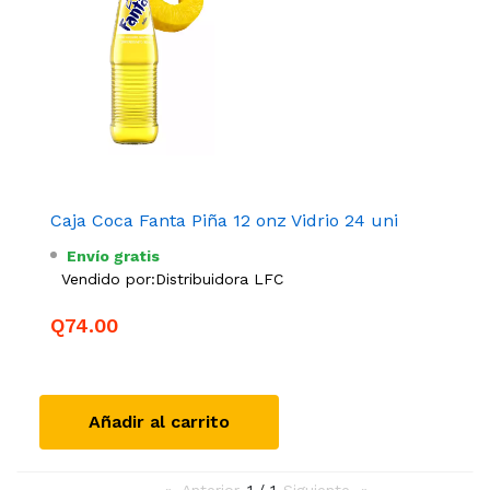
Caja Coca Fanta Piña 12 onz Vidrio 24 uni
Envío gratis
Vendido por:
Distribuidora LFC
Q74.00
Añadir al carrito
Anterior
page
1 / 1
Siguiente
page