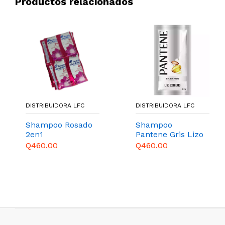
Productos relacionados
DISTRIBUIDORA LFC
DISTRIBUIDORA LFC
Shampoo Rosado
Shampoo
2en1
Pantene Gris Lizo
1Fx24PQx28U
Extremo
Q460.00
Q460.00
1Fx24PQx28U