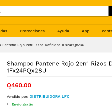
ndas
Promociones
Ayuda
App
cont
Pantene Rojo 2en1 Rizos Definidos 1Fx24PQx28U
Shampoo Pantene Rojo 2en1 Rizos D
1Fx24PQx28U
Q460.00
DISTRIBUIDORA LFC
Vendido por:
Envío gratis