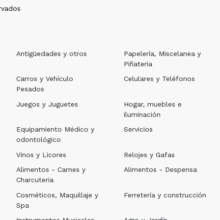
rvados
Antigüedades y otros
Papelería, Miscelanea y
Piñateria
Carros y Vehículo
Celulares y Teléfonos
Pesados
Juegos y Juguetes
Hogar, muebles e
iluminación
Equipamiento Médico y
Servicios
odontológico
Vinos y Licores
Relojes y Gafas
Alimentos - Carnes y
Alimentos - Despensa
Charcuteria
Cosméticos, Maquillaje y
Ferretería y construcción
Spa
Instrumentos Musicales
Agro y Jardín