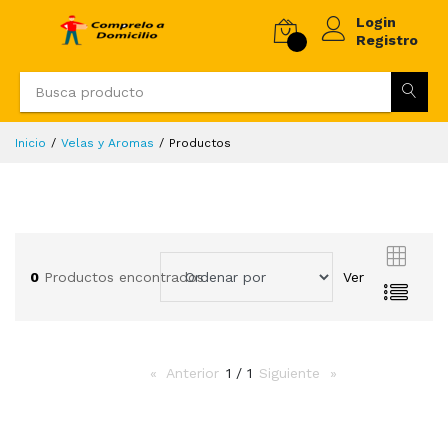
Login
Registro
Inicio
Velas y Aromas
Productos
0
Productos encontrados
Ver
Anterior
page
1 / 1
Siguiente
page