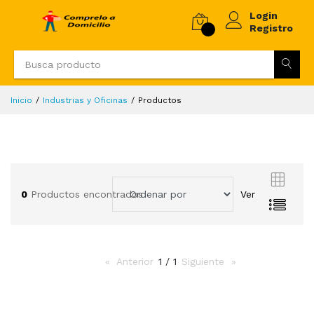
Login
Registro
Inicio
Industrias y Oficinas
Productos
0
Productos encontrados
Ver
Anterior
page
1 / 1
Siguiente
page