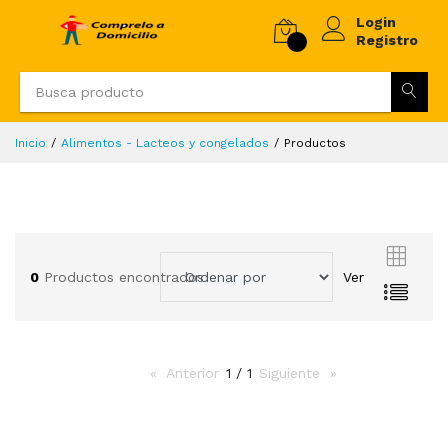
Login
Registro
Inicio
Alimentos - Lacteos y congelados
Productos
0
Productos encontrados
Ver
Anterior
page
1 / 1
Siguiente
page