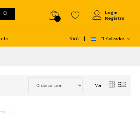
Login
Registro
acto
SVC
El Salvador
Ver
ente
page