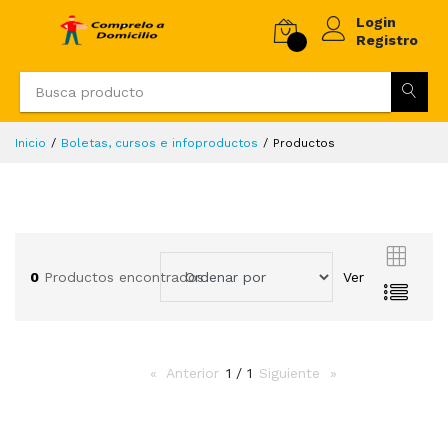
Login
Registro
Inicio
Boletas, cursos e infoproductos
Productos
0
Productos encontrados
Ver
Anterior
page
1 / 1
Siguiente
page