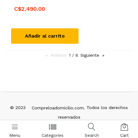
C$2,490.00
Añadir al carrito
Anterior
page
1 / 8
Siguiente
page
© 2023
Todos los derechos
Compreloadomicilio.com.
reservados
info@compreloadomicilio.com
Menu
Categories
Search
Cart