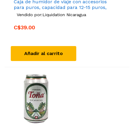
Caja de humidor de viaje con accesorios
para puros, capacidad para 12-15 puros,
impermeable, a, sellado hermético, 3232
Vendido por:
Liquidation Nicaragua
PLAYWITH
C$39.00
Añadir al carrito