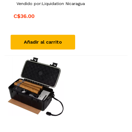
impermeable, a, sellado hermético, jk4543
Vendido por:
Liquidation Nicaragua
PLAYWITH
C$36.00
Añadir al carrito