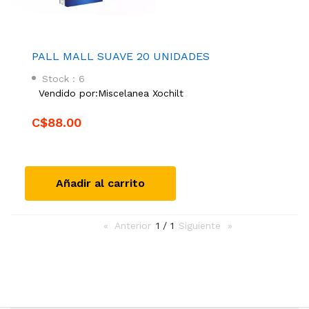
PALL MALL SUAVE 20 UNIDADES
Stock : 6
Vendido por:
Miscelanea Xochilt
C$88.00
Añadir al carrito
Anterior
page
1 / 1
Siguiente
page