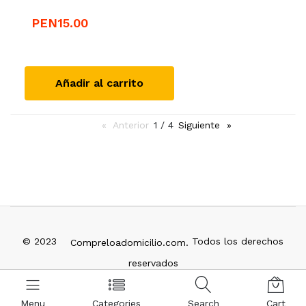
PEN15.00
Añadir al carrito
Anterior
page
1 / 4
Siguiente
page
© 2023
Todos los derechos
Compreloadomicilio.com.
reservados
info@compreloadomicilio.com
Menu
Categories
Search
Cart