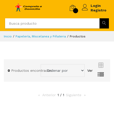
Login
Registro
Inicio
Papelería, Miscelanea y Piñateria
Productos
0
Productos encontrados
Ver
Anterior
page
1 / 1
Siguiente
page