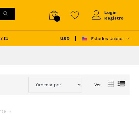
Login
Registro
acto
USD
Estados Unidos
Ver
ente
page