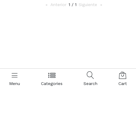
Anterior
page
1 / 1
Siguiente
page
Menu
Categories
Search
Cart