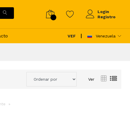
Login
Registro
acto
VEF
Venezuela
Ver
ente
page