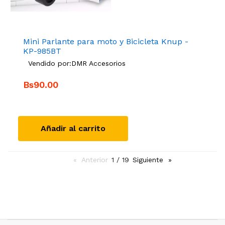
Mini Parlante para moto y Bicicleta Knup -
KP-985BT
Vendido por:
DMR Accesorios
Bs90.00
Añadir al carrito
Anterior
page
1 / 19
Siguiente
page