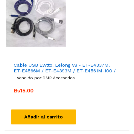
Cable USB Ewtto, Lelong v8 - ET-E4337M,
ET-E4566M / ET-E4393M / ET-E4561M-100 /
ET-E4562M-100 / ET-E4110M-300 / ET-
Vendido por:
DMR Accesorios
E6057M / ET-E410M-300 / LE-680V
Bs15.00
Añadir al carrito