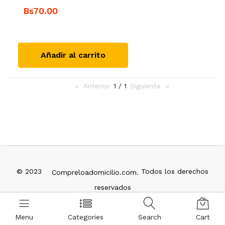
Bs70.00
Añadir al carrito
Anterior
page
1 / 1
Siguiente
page
© 2023
Todos los derechos
Compreloadomicilio.com.
reservados
info@compreloadomicilio.com
Menu
Categories
Search
Cart