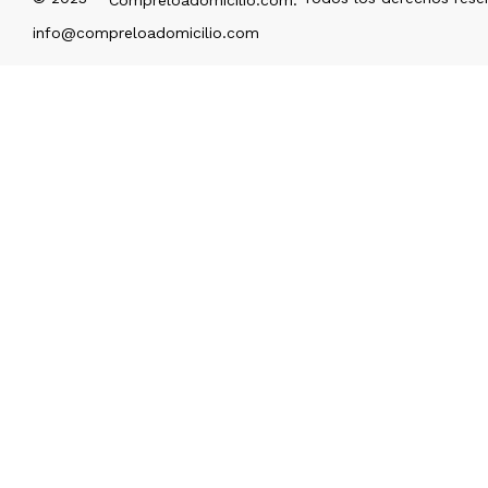
info@compreloadomicilio.com
Alimentos - Bebidas,
Animales y Mascotas
Pasabocas y dulces
Boletas, cursos e
Cámaras y Accesorios
infoproductos
Deportes y Fisioterapia
Electrónica, Audio y
Video
Libros, Revistas
Piñatería y Fiestas
Moda Hombre
Moda Mujer
Productos religiosos
Alimentos - Frutas y
Verduras
Motos y Accesorios
Productos naturales
Iluminación y Decoración
Joyas, Bisutería y