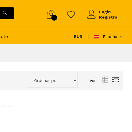
Login
Registro
acto
EUR
España
Ver
ente
page