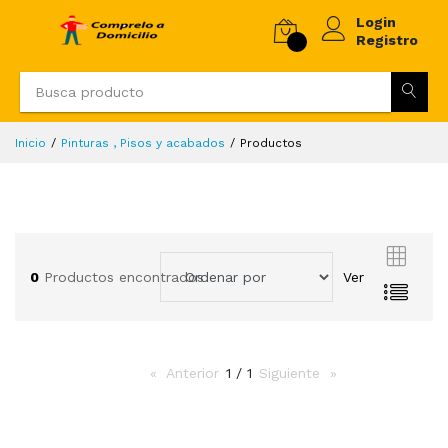
Login
Registro
Inicio
Pinturas , Pisos y acabados
Productos
0
Productos encontrados
Ver
Anterior
page
1 / 1
Siguiente
page