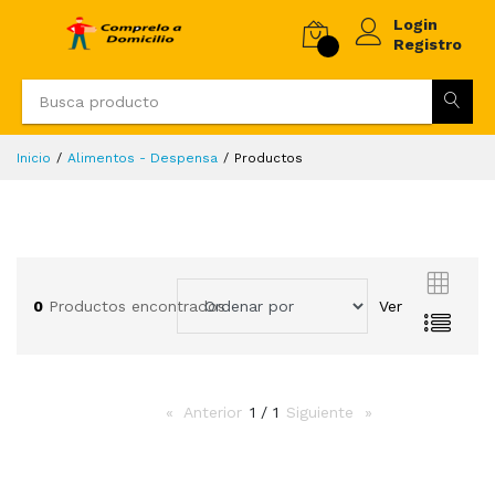
Login
Registro
Inicio
Alimentos - Despensa
Productos
0
Productos encontrados
Ver
Anterior
page
1 / 1
Siguiente
page