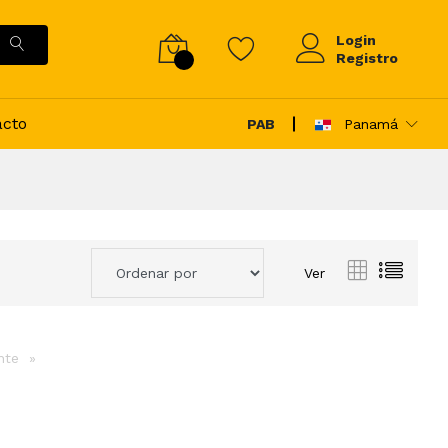
Login
Registro
acto
PAB
Panamá
Ver
ente
page