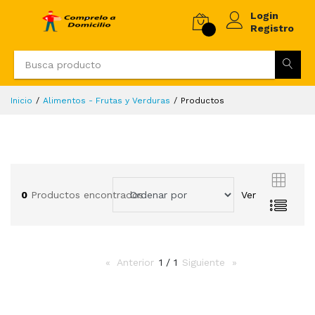
Login
Registro
Inicio
Alimentos - Frutas y Verduras
Productos
0
Productos encontrados
Ver
Anterior
page
1 / 1
Siguiente
page